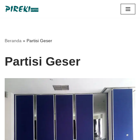
Lompat
ke
konten
Beranda
»
Partisi Geser
Partisi Geser