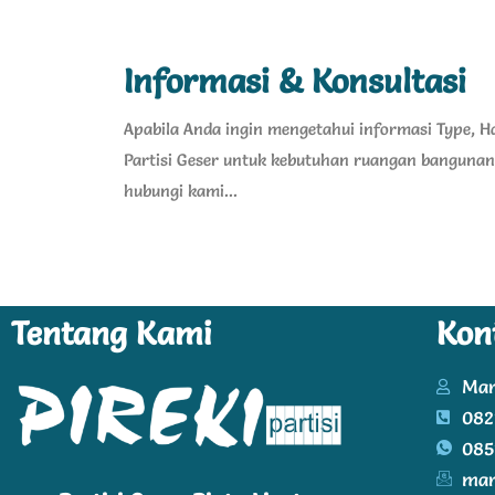
Informasi & Konsultasi
Apabila Anda ingin mengetahui informasi Type, Har
Partisi Geser untuk kebutuhan ruangan bangunan
hubungi kami...
Tentang Kami
Kon
Mar
082
085
mar