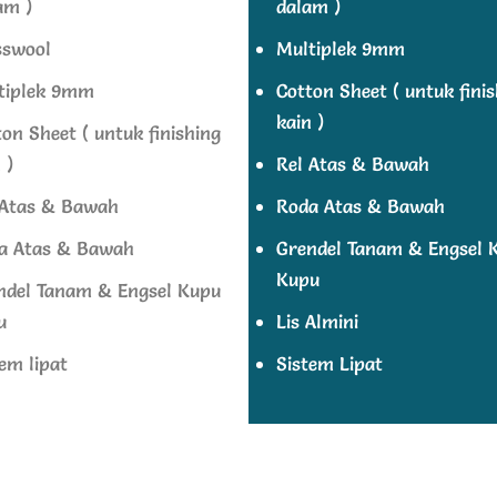
am )
dalam )
sswool
Multiplek 9mm
tiplek 9mm
Cotton Sheet ( untuk fini
kain )
on Sheet ( untuk finishing
 )
Rel Atas & Bawah
 Atas & Bawah
Roda Atas & Bawah
a Atas & Bawah
Grendel Tanam & Engsel 
Kupu
ndel Tanam & Engsel Kupu
u
Lis Almini
em lipat
Sistem Lipat