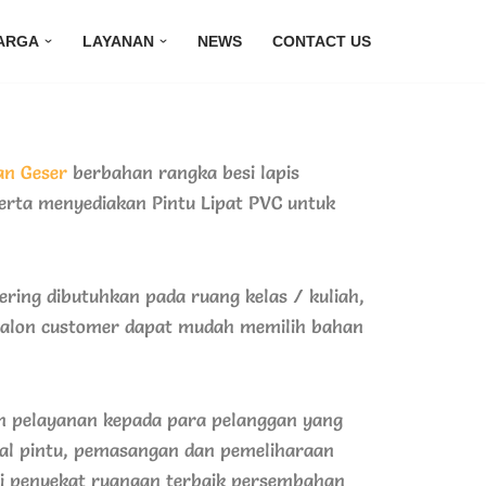
ARGA
LAYANAN
NEWS
CONTACT US
an Geser
berbahan rangka besi lapis
erta menyediakan Pintu Lipat PVC untuk
ing dibutuhkan pada ruang kelas / kuliah,
a calon customer dapat mudah memilih bahan
an pelayanan kepada para pelanggan yang
al pintu, pemasangan dan pemeliharaan
si penyekat ruangan terbaik persembahan