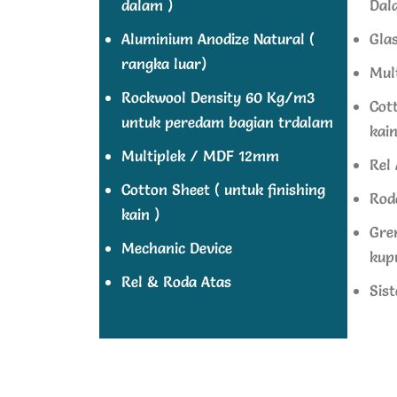
dalam )
Dal
Aluminium Anodize Natural (
Gla
rangka luar)
Mul
Rockwool Density 60 Kg/m3
Cott
untuk peredam bagian trdalam
kain
Multiplek / MDF 12mm
Rel
Cotton Sheet ( untuk finishing
Rod
kain )
Gre
Mechanic Device
kup
Rel & Roda Atas
Sist