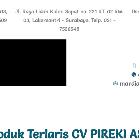
 03,
Jl. Raya Lidah Kulon Sepat no. 221 RT. 02 RW.
Ds
509
03, Lakarsantri - Surabaya. Telp. 031 -
7526548
mardia
oduk Terlaris CV PIREKI A