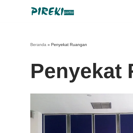
Lompat
ke
konten
Beranda
»
Penyekat Ruangan
Penyekat